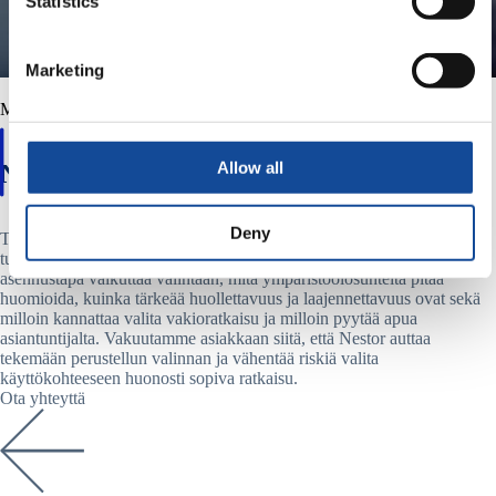
Statistics
Marketing
MIKSI NESTORIN KUAPELIT
Allow all
Näin valitset toimialaan sopivan ratkaisun
Deny
Tässä moduulissa kerromme, mitä asioita kannattaa arvioida ennen
tuotevalintaa. Vastaamme esimerkiksi näihin kysymyksiin: miten
asennustapa vaikuttaa valintaan, mitä ympäristöolosuhteita pitää
huomioida, kuinka tärkeää huollettavuus ja laajennettavuus ovat sekä
milloin kannattaa valita vakioratkaisu ja milloin pyytää apua
asiantuntijalta. Vakuutamme asiakkaan siitä, että Nestor auttaa
tekemään perustellun valinnan ja vähentää riskiä valita
käyttökohteeseen huonosti sopiva ratkaisu.
Ota yhteyttä