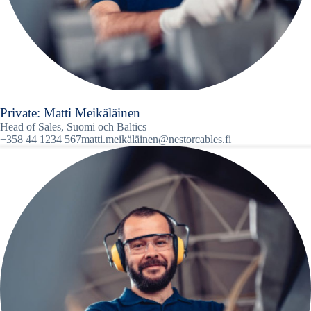
Private: Matti Meikäläinen
Head of Sales, Suomi och Baltics
+358 44 1234 567
matti.meikäläinen@nestorcables.fi