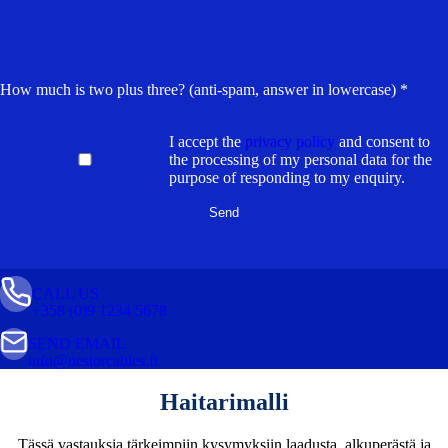
How much is two plus three? (anti-spam, answer in lowercase) *
I accept the
privacy policy
and consent to
the processing of my personal data for the
purpose of responding to my enquiry.
CALL US
+358 (0)9 1234 5678
SEND EMAIL
info@nestorcables.fi
Haitarimalli
Tässä vastauksia tärkeimpiin kysymyksiin laadusta, alkuperästä ja