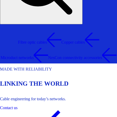
Fibre optic cables
Copper cables
Microduct networks
NesCon connectivity accessories
MADE WITH RELIABILITY
LINKING THE WORLD
Cable engineering for today’s networks.
Contact us