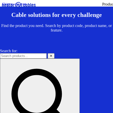
Skip to content
Produc
Cable solutions for every challenge
Find the product you need. Search by product code, product name, or
feature.
Search for:
✕