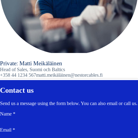
Private: Matti Meikäläinen
Head of Sales, Suomi och Baltics
+358 44 1234 567
matti.meikäläinen@nestorcables.fi
Contact us
Send us a message using the form below. You can also email or call us.
Name *
Email *