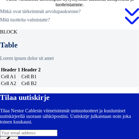
tuotteistamme.
Mitkä ovat tärkeimmät arvolupauksenne?
Mitä tuotteita valmistatte?
BLOCK
Table
Lorem ipsum dolor sit amet
Header 1
Header 2
Cell A1
Cell B1
Cell A2
Cell B2
Tilaa uutiskirje
Tilaa Nestor Cablesin viimeisimmät uutuustuotteet ja kuulumiset
uutiskirjeellä suoraan sähköpostiisi. Uutiskirje julkaistaan noin joka
toinen kuukausi.